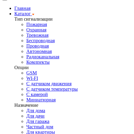
Главная
Каталог
Тип сигнализации
Пожарная
Охранная
Тревожная
Беспроводная
Проводная
Автономная
Радиоканальная
Комлпекты
Опции
GSM
WI-FI
С датчиком движения
С датчиком температуры
С камерой
Миниатюрная
Назначение
Для дома
Для дачи
Для гаража
Частный дом
Для квартиры